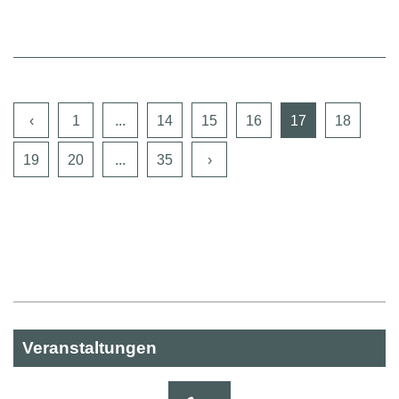
‹
1
...
14
15
16
17
18
19
20
...
35
›
Veranstaltungen