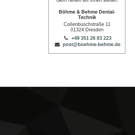
Gern helfen wir Ihnen weiter!
Böhme & Behme Dental-
Technik
Collenbuschstraße
11
01324
Dresden
+49 351 26 83 223
post@boehme-behme.de